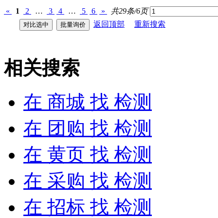
«
1
2
…
3
4
…
5
6
»
共29条/6页
返回顶部
重新搜索
相关搜索
在
商城
找 检测
在
团购
找 检测
在
黄页
找 检测
在
采购
找 检测
在
招标
找 检测