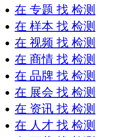
在
专题
找 检测
在
样本
找 检测
在
视频
找 检测
在
商情
找 检测
在
品牌
找 检测
在
展会
找 检测
在
资讯
找 检测
在
人才
找 检测