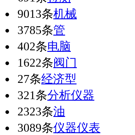
9013条
机械
3785条
管
402条
电脑
1622条
阀门
27条
经济型
321条
分析仪器
2323条
油
3089条
仪器仪表