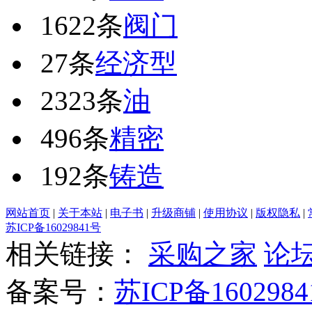
1622条
阀门
27条
经济型
2323条
油
496条
精密
192条
铸造
网站首页
|
关于本站
|
电子书
|
升级商铺
|
使用协议
|
版权隐私
|
苏ICP备16029841号
相关链接：
采购之家
论
备案号：
苏ICP备1602984