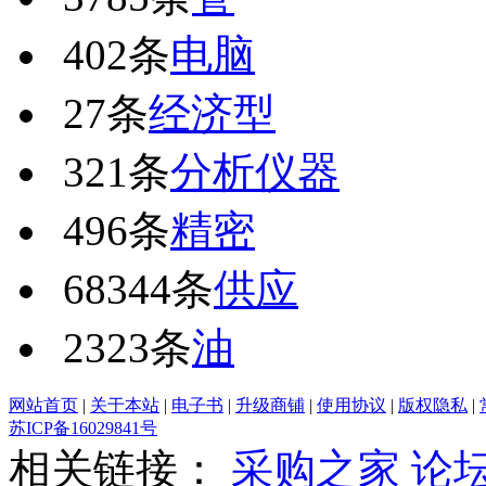
402条
电脑
27条
经济型
321条
分析仪器
496条
精密
68344条
供应
2323条
油
网站首页
|
关于本站
|
电子书
|
升级商铺
|
使用协议
|
版权隐私
|
苏ICP备16029841号
相关链接：
采购之家
论