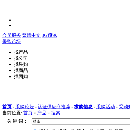
会员服务
繁體中文
3G预览
采购论坛
找产品
找公司
找采购
找商品
找团购
首页
-
采购论坛
-
认证供应商推荐
-
求购信息
-
采购活动
-
采购
当前位置:
首页
»
产品
»
搜索
关 键 词：