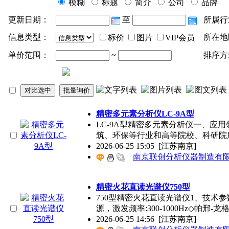
模糊
标题
简介
公司
品牌
更新日期：
至
所属行
信息类型：
所在地
标价
图片
VIP会员
单价范围：
~
排序方
精密
多元素分析仪LC-9A型
LC-9A型
精密
多元素分析仪一、应用
筑、环保等行业和高等院校、科研院
2026-06-25 15:05
[江苏南京]
南京联创分析仪器制造有
精密
火花直读光谱仪750型
750型
精密
火花直读光谱仪1、技术参数◇
源，激发频率:300-1000Hz◇帕邢-龙
2026-06-25 14:56
[江苏南京]