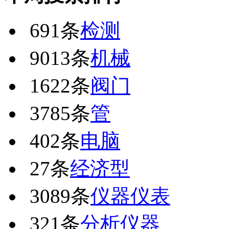
691条
检测
9013条
机械
1622条
阀门
3785条
管
402条
电脑
27条
经济型
3089条
仪器仪表
321条
分析仪器