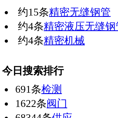
约
15
条
精密无缝钢管
约
4
条
精密液压无缝钢
约
4
条
精密机械
今日搜索排行
691条
检测
1622条
阀门
68344条
供应