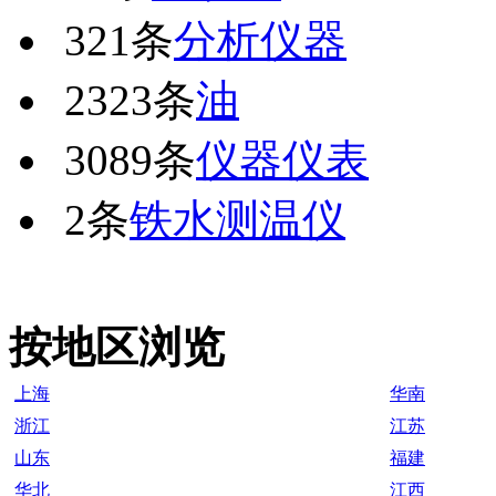
321条
分析仪器
2323条
油
3089条
仪器仪表
2条
铁水测温仪
按地区浏览
上海
华南
浙江
江苏
山东
福建
华北
江西