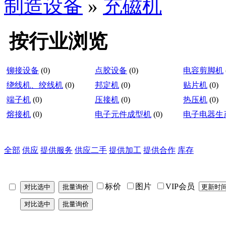
制造设备
»
充磁机
按行业浏览
铆接设备
(0)
点胶设备
(0)
电容剪脚机
绕线机、绞线机
(0)
邦定机
(0)
贴片机
(0)
端子机
(0)
压接机
(0)
热压机
(0)
熔接机
(0)
电子元件成型机
(0)
电子电器生
全部
供应
提供服务
供应二手
提供加工
提供合作
库存
标价
图片
VIP会员