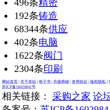
496条
精密
192条
铸造
68344条
供应
402条
电脑
1622条
阀门
2304条
印刷
网站首页
|
关于本站
|
电子书
|
升级商铺
|
使用协议
|
版权隐私
|
苏ICP备16029841号
相关链接：
采购之家
论
备案号：
苏ICP备1602984