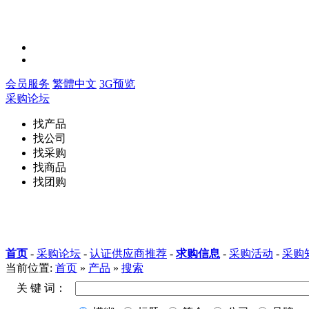
会员服务
繁體中文
3G预览
采购论坛
找产品
找公司
找采购
找商品
找团购
首页
-
采购论坛
-
认证供应商推荐
-
求购信息
-
采购活动
-
采购
当前位置:
首页
»
产品
»
搜索
关 键 词：