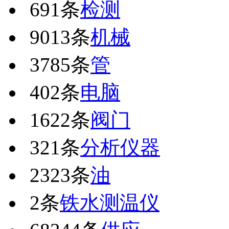
691条
检测
9013条
机械
3785条
管
402条
电脑
1622条
阀门
321条
分析仪器
2323条
油
2条
铁水测温仪