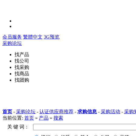
会员服务
繁體中文
3G预览
采购论坛
找产品
找公司
找采购
找商品
找团购
首页
-
采购论坛
-
认证供应商推荐
-
求购信息
-
采购活动
-
采购
当前位置:
首页
»
产品
»
搜索
关 键 词：