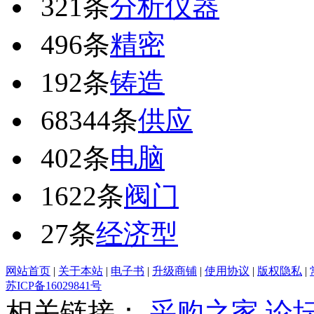
321条
分析仪器
496条
精密
192条
铸造
68344条
供应
402条
电脑
1622条
阀门
27条
经济型
网站首页
|
关于本站
|
电子书
|
升级商铺
|
使用协议
|
版权隐私
|
苏ICP备16029841号
相关链接：
采购之家
论