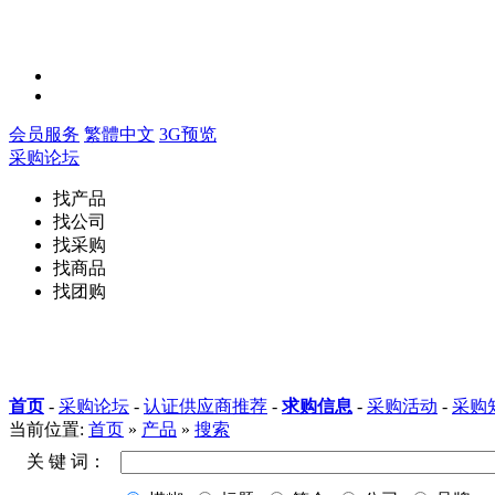
会员服务
繁體中文
3G预览
采购论坛
找产品
找公司
找采购
找商品
找团购
首页
-
采购论坛
-
认证供应商推荐
-
求购信息
-
采购活动
-
采购
当前位置:
首页
»
产品
»
搜索
关 键 词：