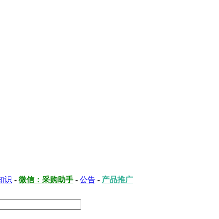
知识
-
微信：采购助手
-
公告
-
产品推广