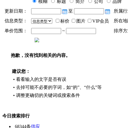
模糊
标题
简介
公司
品牌
更新日期：
至
所属行
信息类型：
所在地
标价
图片
VIP会员
单价范围：
~
排序方
抱歉，没有找到相关的内容。
建议您：
• 看看输入的文字是否有误
• 去掉可能不必要的字词，如“的”、“什么”等
• 调整更确切的关键词或搜索条件
今日搜索排行
68344条
供应