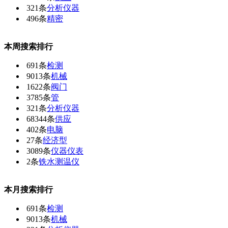
321条
分析仪器
496条
精密
本周搜索排行
691条
检测
9013条
机械
1622条
阀门
3785条
管
321条
分析仪器
68344条
供应
402条
电脑
27条
经济型
3089条
仪器仪表
2条
铁水测温仪
本月搜索排行
691条
检测
9013条
机械