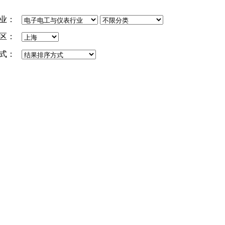
业：
区：
式：