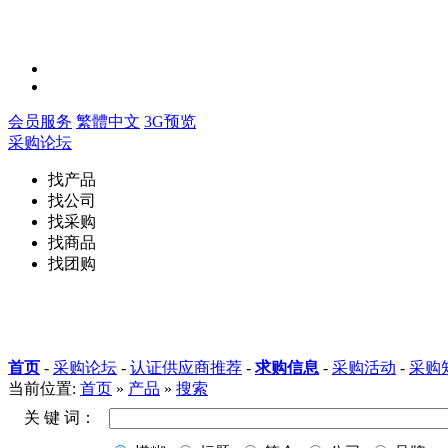
会员服务
繁體中文
3G预览
采购论坛
找产品
找公司
找采购
找商品
找团购
首页
-
采购论坛
-
认证供应商推荐
-
求购信息
-
采购活动
-
采购
当前位置:
首页
»
产品
»
搜索
关 键 词：