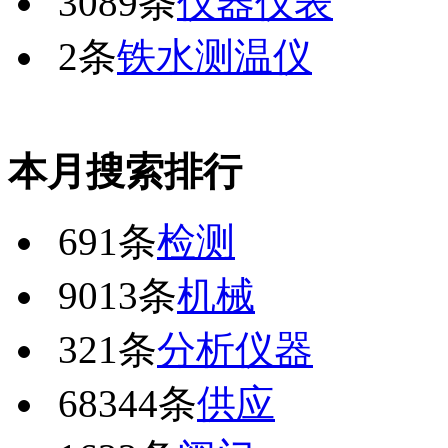
3089条
仪器仪表
2条
铁水测温仪
本月搜索排行
691条
检测
9013条
机械
321条
分析仪器
68344条
供应