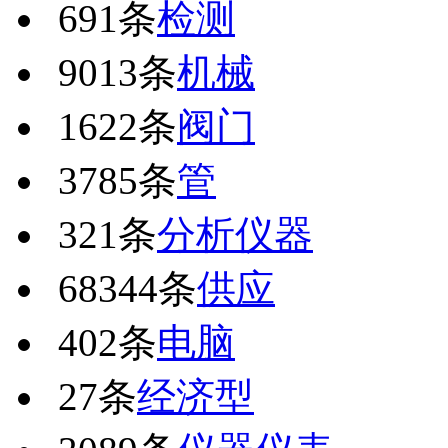
691条
检测
9013条
机械
1622条
阀门
3785条
管
321条
分析仪器
68344条
供应
402条
电脑
27条
经济型