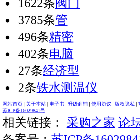
1622条
阀门
3785条
管
496条
精密
402条
电脑
27条
经济型
2条
铁水测温仪
网站首页
|
关于本站
|
电子书
|
升级商铺
|
使用协议
|
版权隐私
|
苏ICP备16029841号
相关链接：
采购之家
论
备案号：
苏ICP备1602984