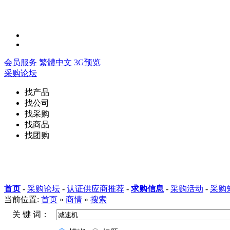
会员服务
繁體中文
3G预览
采购论坛
找产品
找公司
找采购
找商品
找团购
首页
-
采购论坛
-
认证供应商推荐
-
求购信息
-
采购活动
-
采购
当前位置:
首页
»
商情
»
搜索
关 键 词：