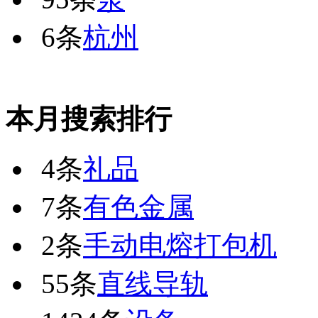
6条
杭州
本月搜索排行
4条
礼品
7条
有色金属
2条
手动电熔打包机
55条
直线导轨