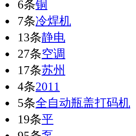
6条
铜
7条
冷焊机
13条
静电
27条
空调
17条
苏州
4条
2011
5条
全自动瓶盖打码机
19条
平
95条
泵