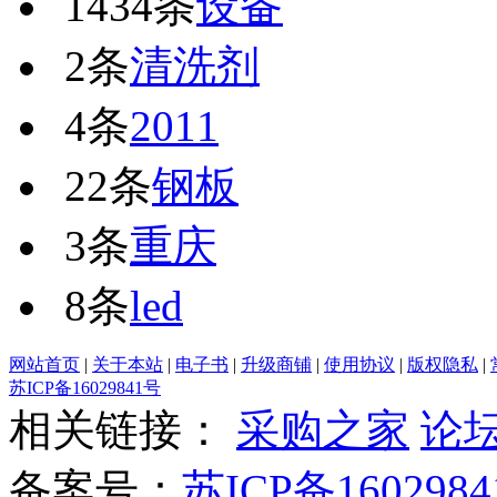
1434条
设备
2条
清洗剂
4条
2011
22条
钢板
3条
重庆
8条
led
网站首页
|
关于本站
|
电子书
|
升级商铺
|
使用协议
|
版权隐私
|
苏ICP备16029841号
相关链接：
采购之家
论
备案号：
苏ICP备1602984