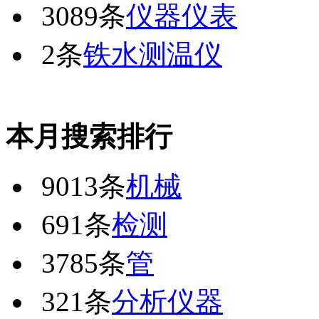
3089条
仪器仪表
2条
铁水测温仪
本月搜索排行
9013条
机械
691条
检测
3785条
管
321条
分析仪器