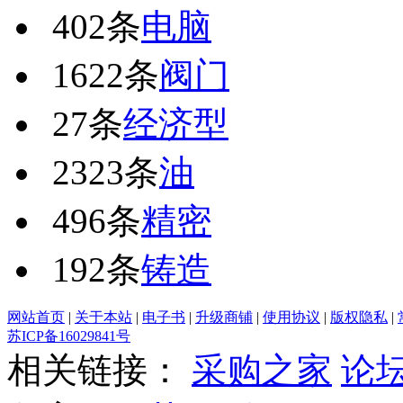
402条
电脑
1622条
阀门
27条
经济型
2323条
油
496条
精密
192条
铸造
网站首页
|
关于本站
|
电子书
|
升级商铺
|
使用协议
|
版权隐私
|
苏ICP备16029841号
相关链接：
采购之家
论