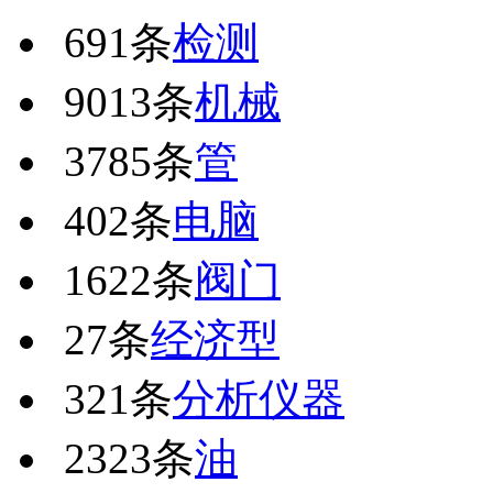
691条
检测
9013条
机械
3785条
管
402条
电脑
1622条
阀门
27条
经济型
321条
分析仪器
2323条
油