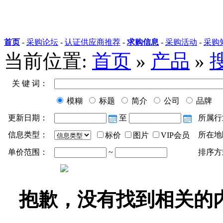
首页
-
采购论坛
-
认证供应商推荐
-
求购信息
-
采购活动
-
采购
当前位置:
首页
»
产品
»
关 键 词：
模糊
标题
简介
公司
品牌
更新日期：
至
所属行
信息类型：
所在地
标价
图片
VIP会员
单价范围：
~
排序方
抱歉，没有找到相关的